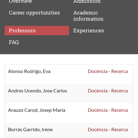
Overview
Admission
Career
opportunities
Academic
information
Professors
Experiences
FAQ
Professors
Alonso Rodrigo, Eva
Docència
-
Recerca
Andres Ucendo, Jose Carlos
Docència
-
Recerca
Arauzo Carod, Josep Maria
Docència
-
Recerca
Borràs Garrido, Irene
Docència
-
Recerca