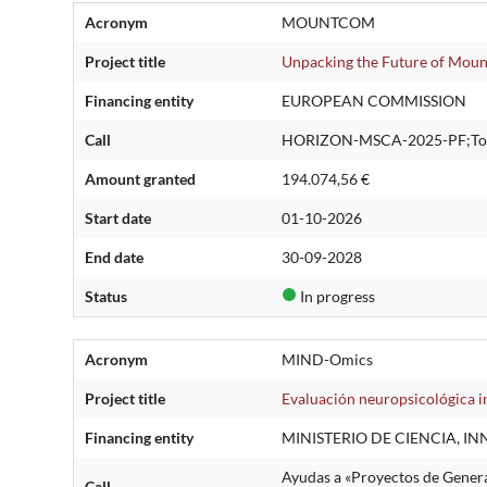
Acronym
MOUNTCOM
Project title
Unpacking the Future of Mou
Financing entity
EUROPEAN COMMISSION
Call
HORIZON-MSCA-2025-PF;Top
Amount granted
194.074,56 €
Start date
01-10-2026
End date
30-09-2028
Status
In progress
Acronym
MIND-Omics
Project title
Evaluación neuropsicológica i
Financing entity
MINISTERIO DE CIENCIA, I
Ayudas a «Proyectos de Genera
Call