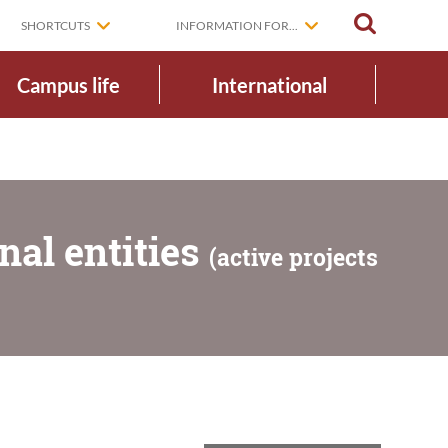
SEARCH
SHORTCUTS
INFORMATION FOR...
Campus life
International
nal entities
(active projects