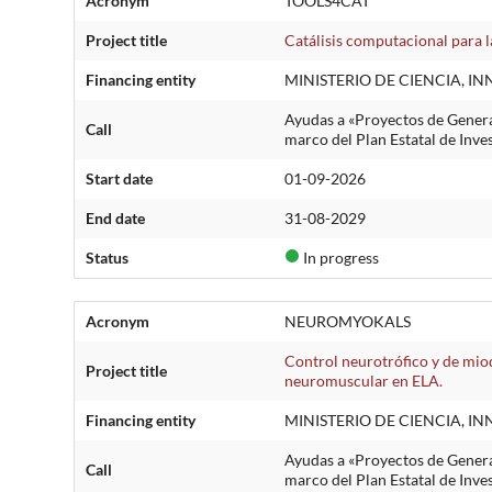
Acronym
TOOLS4CAT
Project title
Catálisis computacional para l
Financing entity
MINISTERIO DE CIENCIA, I
Ayudas a «Proyectos de Genera
Call
marco del Plan Estatal de Inve
Start date
01-09-2026
End date
31-08-2029
Status
In progress
Acronym
NEUROMYOKALS
Control neurotrófico y de mioq
Project title
neuromuscular en ELA.
Financing entity
MINISTERIO DE CIENCIA, I
Ayudas a «Proyectos de Genera
Call
marco del Plan Estatal de Inve