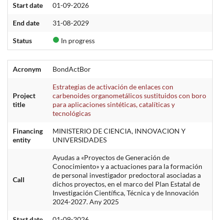
Start date
01-09-2026
End date
31-08-2029
Status
In progress
Acronym
BondActBor
Estrategias de activación de enlaces con
Project
carbenoides organometálicos sustituidos con boro
title
para aplicaciones sintéticas, catalíticas y
tecnológicas
Financing
MINISTERIO DE CIENCIA, INNOVACION Y
entity
UNIVERSIDADES
Ayudas a «Proyectos de Generación de
Conocimiento» y a actuaciones para la formación
de personal investigador predoctoral asociadas a
Call
dichos proyectos, en el marco del Plan Estatal de
Investigación Científica, Técnica y de Innovación
2024-2027. Any 2025
Start date
01-09-2026