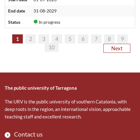
End date
31-08-2029
Status
In progress
1
2
3
4
5
6
7
8
9
10
Next
The public university of Tarragona
The URV is the public university of southern Catalonia, with
deep roots in the region, an international vision, approachable
teaching staff and excellent research.
Contact us