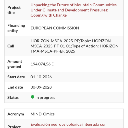
Unpacking the Future of Mountain Communities
Project
Under Climate and Development Pressures:
title
Coping with Change
Financing
EUROPEAN COMMISSION
entity
HORIZON-MSCA-2025-PF;Topic: HORIZON-
Call
MSCA-2025-PF-01-01;Type of Action: HORIZON-
TMA-MSCA-PF-EF. 2025
Amount
194.074,56 €
granted
Start date
01-10-2026
End date
30-09-2028
Status
In progress
Acronym
MIND-Omics
Evaluación neuropsicológica integrada con
Project