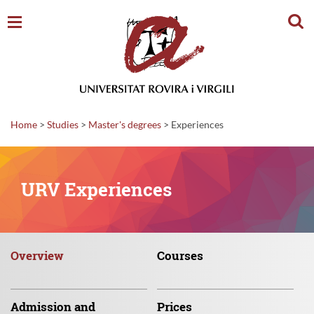
Sear
Home
>
Studies
>
Master's degrees
>
Experiences
URV Experiences
Overview
Courses
Admission
and
Prices