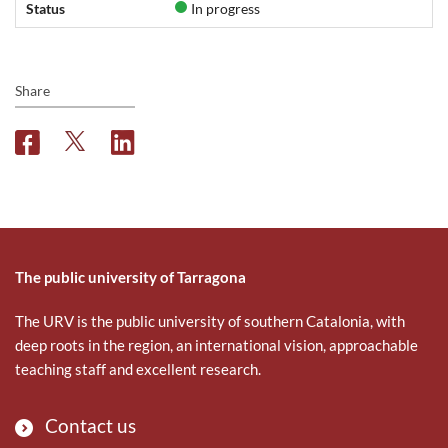
Status
In progress
Share
F
T
L
a
w
i
c
i
n
e
t
k
b
t
e
o
e
d
o
r
i
The public university of Tarragona
k
n
The URV is the public university of southern Catalonia, with
deep roots in the region, an international vision, approachable
teaching staff and excellent research.
Contact us