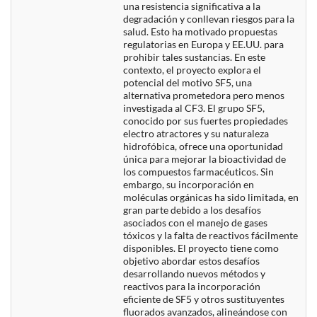
una resistencia significativa a la
degradación y conllevan riesgos para la
salud. Esto ha motivado propuestas
regulatorias en Europa y EE.UU. para
prohibir tales sustancias. En este
contexto, el proyecto explora el
potencial del motivo SF5, una
alternativa prometedora pero menos
investigada al CF3. El grupo SF5,
conocido por sus fuertes propiedades
electro atractores y su naturaleza
hidrofóbica, ofrece una oportunidad
única para mejorar la bioactividad de
los compuestos farmacéuticos. Sin
embargo, su incorporación en
moléculas orgánicas ha sido limitada, en
gran parte debido a los desafíos
asociados con el manejo de gases
tóxicos y la falta de reactivos fácilmente
disponibles. El proyecto tiene como
objetivo abordar estos desafíos
desarrollando nuevos métodos y
reactivos para la incorporación
eficiente de SF5 y otros sustituyentes
fluorados avanzados, alineándose con