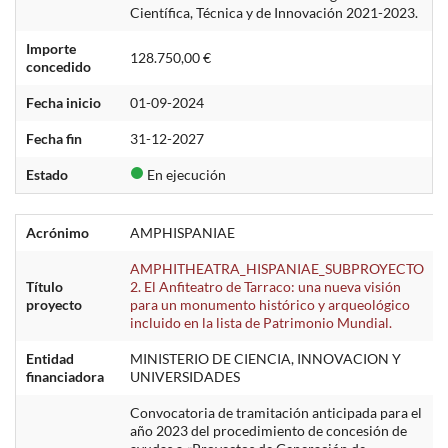
Científica, Técnica y de Innovación 2021-2023.
Importe
128.750,00 €
concedido
Fecha inicio
01-09-2024
Fecha fin
31-12-2027
Estado
En ejecución
Acrónimo
AMPHISPANIAE
AMPHITHEATRA_HISPANIAE_SUBPROYECTO
Título
2. El Anfiteatro de Tarraco: una nueva visión
proyecto
para un monumento histórico y arqueológico
incluido en la lista de Patrimonio Mundial.
Entidad
MINISTERIO DE CIENCIA, INNOVACION Y
financiadora
UNIVERSIDADES
Convocatoria de tramitación anticipada para el
año 2023 del procedimiento de concesión de