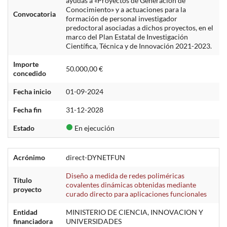
ayudas a «Proyectos de Generación de
Conocimiento» y a actuaciones para la
Convocatoria
formación de personal investigador
predoctoral asociadas a dichos proyectos, en el
marco del Plan Estatal de Investigación
Científica, Técnica y de Innovación 2021-2023.
Importe
50.000,00 €
concedido
Fecha inicio
01-09-2024
Fecha fin
31-12-2028
Estado
En ejecución
Acrónimo
direct-DYNETFUN
Diseño a medida de redes poliméricas
Título
covalentes dinámicas obtenidas mediante
proyecto
curado directo para aplicaciones funcionales
Entidad
MINISTERIO DE CIENCIA, INNOVACION Y
financiadora
UNIVERSIDADES