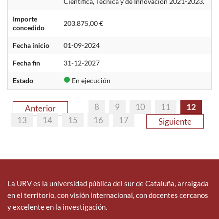
Científica, Técnica y de Innovación 2021-2023.
Importe
203.875,00 €
concedido
Fecha inicio
01-09-2024
Fecha fin
31-12-2027
Estado
En ejecución
8
9
10
11
12
Anterior
13
14
15
16
17
Siguiente
La URV es la universidad pública del sur de Cataluña, arraigada
en el territorio, con visión internacional, con docentes cercanos
y excelente en la investigación.