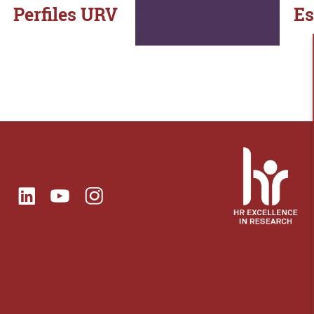
Perfiles URV
Es
ok
Linkedin
Instagram
itter
Youtube