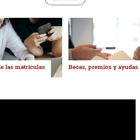
e las matrículas
Becas, premios y ayudas