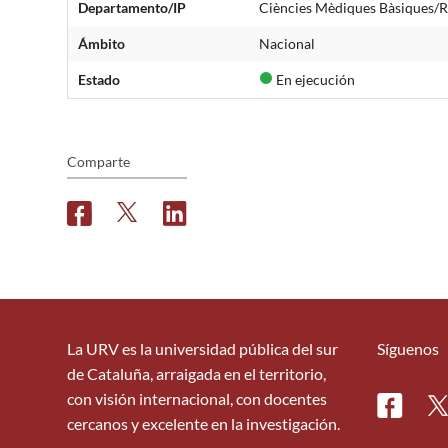
Departamento/IP
Ciències Mèdiques Bàsique
Ámbito
Nacional
Estado
En ejecución
Comparte
F
T
L
a
w
i
c
i
n
e
t
k
b
t
e
o
e
d
o
r
i
La URV es la universidad pública del sur
Síguenos
k
n
de Cataluña, arraigada en el territorio,
con visión internacional, con docentes
Facebo
Tw
cercanos y excelente en la investigación.