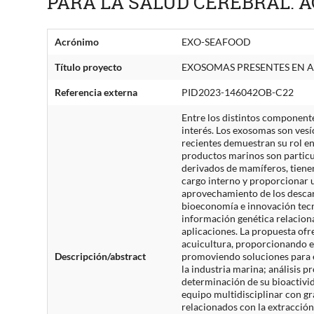
PARA LA SALUD CEREBRAL. AC
Acrónimo
EXO-SEAFOOD
Título proyecto
EXOSOMAS PRESENTES EN AL
Referencia externa
PID2023-146042OB-C22
Entre los distintos component
interés. Los exosomas son vesí
recientes demuestran su rol en
productos marinos son particu
derivados de mamíferos, tiene
cargo interno y proporcionar u
aprovechamiento de los descart
bioeconomía e innovación tecn
información genética relaciona
aplicaciones. La propuesta of
acuicultura, proporcionando e
Descripción/abstract
promoviendo soluciones para el
la industria marina; análisis p
determinación de su bioactivi
equipo multidisciplinar con gr
relacionados con la extracción