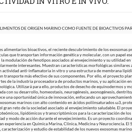
TIVIDAD IN VITRO E IN VIVO.
IMENTOS DE ORIGEN MARINO COMO FUENTE DE BIOACTIVOS PARA 
es alimentarios bioactivos, el reciente descubrimiento de los exosomas
culas que transportan información genética y molecular, con un papel ese
 la modulación de fenotipos asociados al envejecimiento y su utilidad e
larmente interesantes. Muestran características morfológicas similares 
n actividad anti-inflamatoria in vitro y una estructura de membrana lipí
n transporte más efectivo de sus componentes. Por ello, el proyecto pla
es de la industria procesadora de productos marinos, y su aplicación en
ológica. Utilizará para ello, productos de desecho de equinodermos y mo
da con su desarrollo, homeostasis, neurogénesis, axonogénesis, dentritog
rece una oportunidad única de innovación, enfocando un aprovechamiento 
xosomas marinos con alto contenido en ácidos poliinsaturados ω3, prote
 gran reto de la sociedad asociado al envejecimiento saludable. El proy
roteómicos, lipidómicos y transcriptómicos para la caracterización de los 
dad y modo de acción durante el envejecimiento. Es un proyecto coordi
an experiencia en Química Marina, Clínica, Medicina y Neurociencia. El S
, caracterización y estudio de estabilidad de los nuevos exosomas marinos