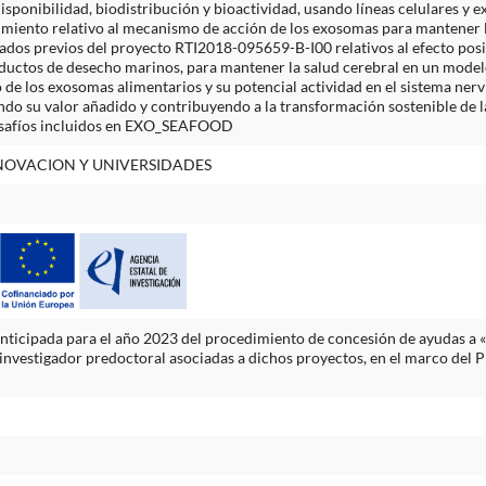
disponibilidad, biodistribución y bioactividad, usando líneas celulares
iento relativo al mecanismo de acción de los exosomas para mantener la
tados previos del proyecto RTI2018-095659-B-I00 relativos al efecto pos
oductos de desecho marinos, para mantener la salud cerebral en un model
 de los exosomas alimentarios y su potencial actividad en el sistema nerv
o su valor añadido y contribuyendo a la transformación sostenible de la 
desafíos incluidos en EXO_SEAFOOD
NNOVACION Y UNIVERSIDADES
nticipada para el año 2023 del procedimiento de concesión de ayudas a
investigador predoctoral asociadas a dichos proyectos, en el marco del Pla