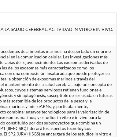
LA SALUD CEREBRAL. ACTIVIDAD IN VITRO E IN VIVO.
 procedentes de alimentos marinos ha despertado un enorme
ncial en la comunicación celular. Las investigaciones más
n terapias de rejuvenecimiento. Los exosomas derivados de
a las de los exosomas más caracterizados como los
dica con una composición insaturada que puede proteger su
ntea la obtención de exosomas marinos a través del
 el mantenimiento de la salud cerebral, bajo un concepto de
luscos, cuyos sistemas nerviosos retienen funciones e
énesis y sinaptogénesis, susceptible de ser usada en futuras
más sostenible de los productos de la pesca y la
ínas marinas y microARNs, y, particularmente,
ecto combina: ensayos tecnológicos para la valorización de
exosomas marinos; y estudios in vitro e in vivo para la
nado constituido por dos subproyectos que combina un
P1 (IIM-CSIC) liderará los aspectos tecnológicos
. El SP2 (URV+IISGS) se encargará de los estudios in vitro e