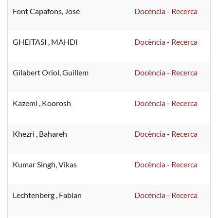
Font Capafons, José
Docència
-
Recerca
GHEITASI , MAHDI
Docència
-
Recerca
Gilabert Oriol, Guillem
Docència
-
Recerca
Kazemi , Koorosh
Docència
-
Recerca
Khezri , Bahareh
Docència
-
Recerca
Kumar Singh, Vikas
Docència
-
Recerca
Lechtenberg , Fabian
Docència
-
Recerca