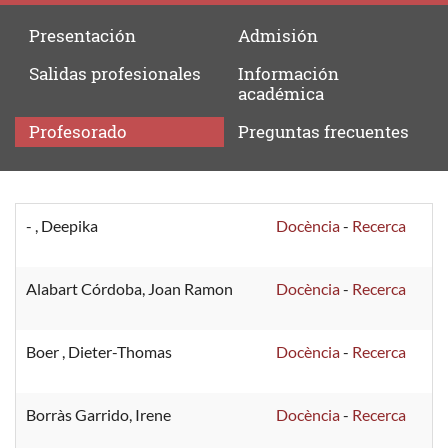
Presentación
Admisión
Salidas
profesionales
Información
académica
Profesorado
Preguntas
frecuentes
Profesorado
- , Deepika
Docència
-
Recerca
Alabart Córdoba, Joan Ramon
Docència
-
Recerca
Boer , Dieter-Thomas
Docència
-
Recerca
Borràs Garrido, Irene
Docència
-
Recerca