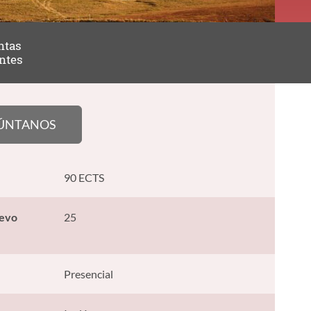
ntas
ntes
ÚNTANOS
90 ECTS
uevo
25
Presencial