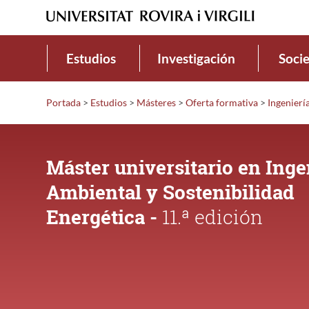
Estudios
Investigación
Soci
Portada
>
Estudios
>
Másteres
>
Oferta formativa
>
Ingenierí
Máster universitario en Inge
Ambiental y Sostenibilidad
Energética -
11.ª edición