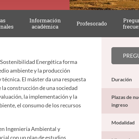
das
Información
Pregu
Profesorado
onales
académica
frecue
PREG
y Sostenibilidad Energética forma
medio ambiente y la producción
y técnica. El máster da una respuesta
Duración
ne la construcción de una sociedad
valuación, la implementación y la
Plazas de n
iente, el consumo de los recursos
ingreso
Modalidad
en Ingeniería Ambiental y
cial con un plan de estudios