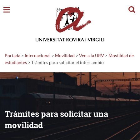
Busc
Portada
>
Internacional
>
Movilidad
>
Ven a la URV
>
Movilidad de
estudiantes
>
Trámites para solicitar el intercambio
Trámites para solicitar una
movilidad