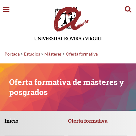
Busc
Portada
>
Estudios
>
Másteres
>
Oferta formativa
Oferta formativa de másteres y
posgrados
Inicio
Oferta
formativa