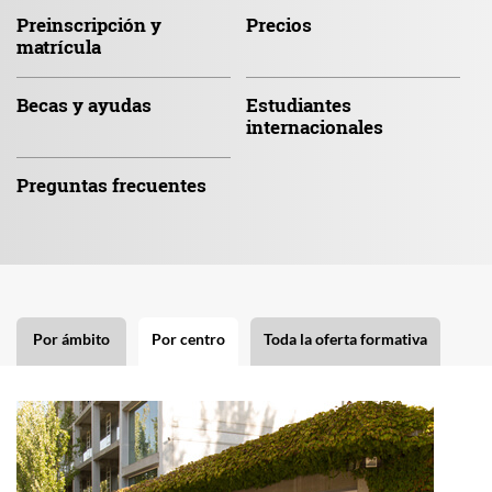
Preinscripción
y
Precios
matrícula
Becas
y ayudas
Estudiantes
internacionales
Preguntas
frecuentes
Por ámbito
Por centro
Toda la oferta formativa