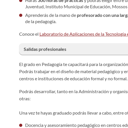
Harás
300
horas de prácticas
y podrás elegir
entre u
Juventud,
Instituto Municipal de Educación
,
Mossos
Aprenderás de la mano de
profesorado con una larg
de la pedagogía.
Conoce el
Laboratorio de Aplicaciones de la Tecnología 
Salidas profesionales
El grado en Pedagogía te capacitará para la organización,
Podrás trabajar en el diseño de material pedagógico y e
centros e instituciones de educación formal y no formal.
Podrás desarrollar, tanto en la
Administración y organis
otras:
Una vez te hayas graduado podrás llevar a cabo, entre otr
Docencia y asesoramiento pedagógico en centros ed