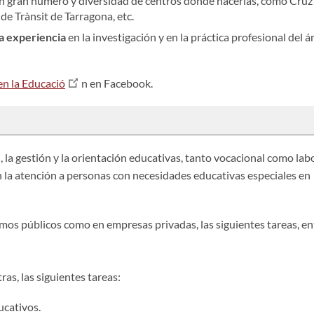
n
gran número
y diversidad
de centros donde
hacerlas,
como
Cruz
de
Trànsit
de Tarragona,
etc.
a experiencia
en la investigación y en la práctica profesional del 
en la Educació
n en Facebook.
 la gestión y la orientación educativas, tanto vocacional como labo
n la atención a personas con necesidades educativas especiales en
mos públicos como en empresas privadas, las siguientes tareas, en
as, las siguientes tareas:
ucativos.