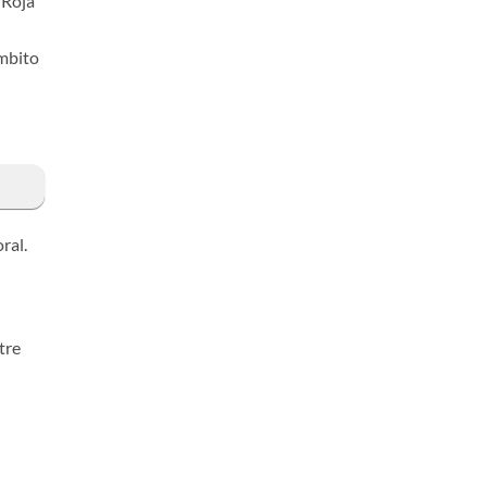
 Roja
ámbito
ral.
tre