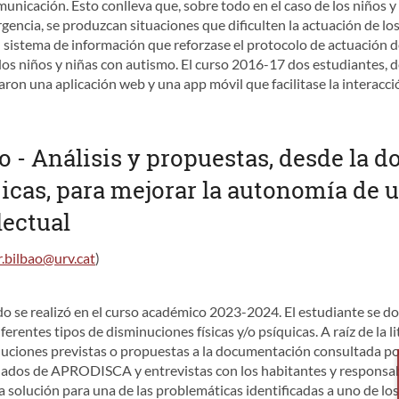
municación. Esto conlleva que, sobre todo en el caso de los niños y
gencia, se produzcan situaciones que dificulten la actuación de los
 sistema de información que reforzase el protocolo de actuación d
s niños y niñas con autismo. El curso 2016-17 dos estudiantes, de
ron una aplicación web y una app móvil que facilitase la interacción
o - Análisis y propuestas, desde la d
icas, para mejorar la autonomía de 
lectual
r.bilbao@urv.cat
)
do se realizó en el curso académico 2023-2024. El estudiante se d
rentes tipos de disminuciones físicas y/o psíquicas. A raíz de la 
oluciones previstas o propuestas a la documentación consultada por 
tutelados de APRODISCA y entrevistas con los habitantes y respon
 solución para una de las problemáticas identificadas a uno de los 