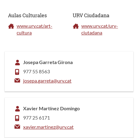
Aulas Culturales
URV Ciudadana
www.urv.cat/art-
www.urv.cat/urv-
cultura
ciutadana
Josepa Garreta Girona
977 55 8563
josepa.garreta@urv.cat
Xavier Martínez Domingo
977 25 6171
xavier.martinez@urv.cat