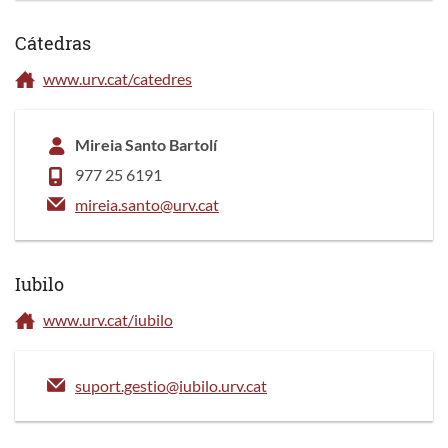
Cátedras
www.urv.cat/catedres
Mireia Santo Bartolí
977 25 6191
mireia.santo@urv.cat
Iubilo
www.urv.cat/iubilo
suport.gestio@iubilo.urv.cat