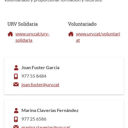
URV Solidaria
Voluntariado
www.urv.cat/urv-
www.urv.cat/voluntari
solidaria
at
Joan Fuster Garcia
977 55 8484
joan.fuster@urv.cat
Marina Claverias Fernández
977 25 6586
marina.claverias@urv.cat