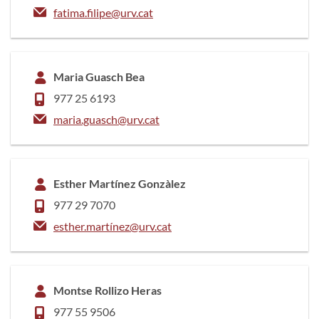
fatima.filipe@urv.cat
Maria Guasch Bea
977 25 6193
maria.guasch@urv.cat
Esther Martínez Gonzàlez
977 29 7070
esther.martínez@urv.cat
Montse Rollizo Heras
977 55 9506