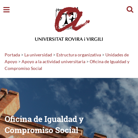
Busc
Portada
>
La universidad
>
Estructura organizativa
>
Unidades de
Apoyo
>
Apoyo a la actividad universitaria
>
Oficina de Igualdad y
Compromiso Social
Oficina de Igualdad y
Compromiso Social