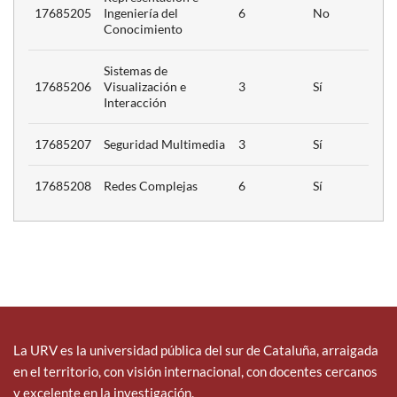
17685205
Ingeniería del
6
No
Conocimiento
Sistemas de
17685206
Visualización e
3
Sí
Interacción
17685207
Seguridad Multimedia
3
Sí
17685208
Redes Complejas
6
Sí
La URV es la universidad pública del sur de Cataluña, arraigada
en el territorio, con visión internacional, con docentes cercanos
y excelente en la investigación.