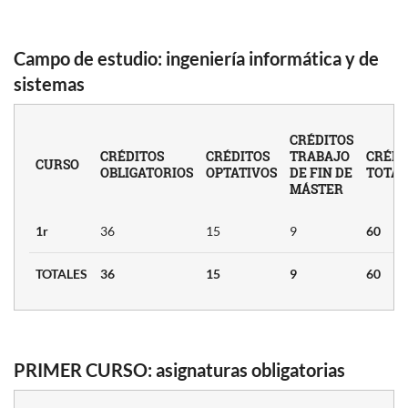
Campo de estudio
: ingeniería informática y de
sistemas
TER EN ING.
FORMÁTICA E
IAL (2016)
CRÉDITOS
CRÉDITOS
CRÉDITOS
TRABAJO
CRÉDI
CURSO
Créditos
OBLIGATORIOS
OPTATIVOS
DE FIN DE
TOTAL
MÁSTER
n y
ento
1r
36
15
9
60
 e
3
TOTALES
36
15
9
60
3
PRIMER CURSO: asignaturas obligatorias
n e
3