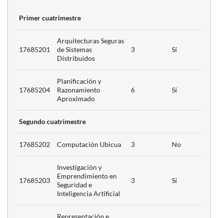
Primer cuatrimestre
cial
4.5
Arquitecturas Seguras
ento
17685201
de Sistemas
3
Sí
Distribuidos
4.5
Planificación y
17685204
Razonamiento
6
Sí
Aproximado
Segundo cuat
rimestre
17685202
Computación Ubicua
3
No
Investigación y
Emprendimiento en
17685203
3
Sí
Seguridad e
Inteligencia Artificial
Representación e