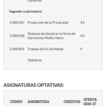
Optativas
ión
del
3
to
Segundo cuat
rimestre
n y
17685107
Protección de la Privacidad
4,5
to
3
Sistemas de Ayuda en la Toma de
17685108
4,5
Decisiones Multicriterio
ón
4.5
17685301
Trabajo de Fin de Máster
9
e la
4,5
Optativas
Toma
4,5
es
ASIGNATURAS OPTATIVAS:
o
OFERTA
CÓDIGO
ASIGNATURA
CRÉDITOS
4.5
2026-27