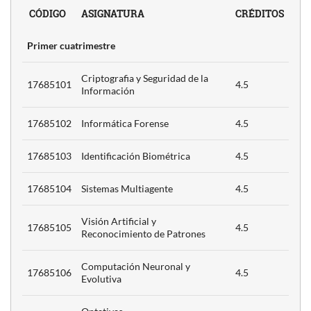
CÓDIGO
ASIGNATURA
CRÉDITOS
n
3
Primer cuatrimestre
Criptografia y Seguridad de la
as
17685101
4.5
Información
3
17685102
Informática Forense
4.5
y
17685103
Identificación Biométrica
4.5
 la
4.5
17685104
Sistemas Multiagente
4.5
n
Visión Artificial y
4.5
17685105
4.5
Reconocimiento de Patrones
Computación Neuronal y
17685106
4.5
3
Evolutiva