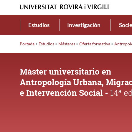
Estudios
Investigación
Soci
Portada
>
Estudios
>
Másteres
>
Oferta formativa
>
Antropolo
Máster universitario en
Antropología Urbana, Migra
e Intervención Social -
14ª e