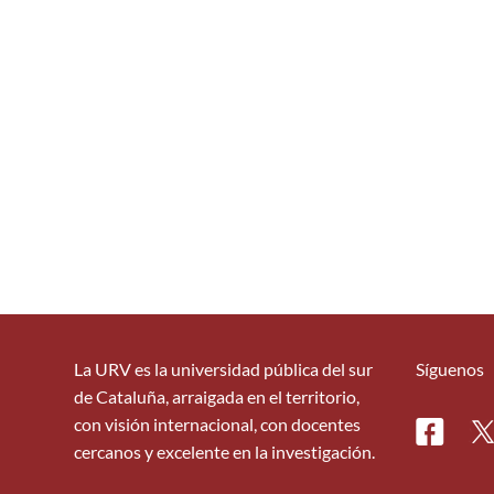
La URV es la universidad pública del sur
Síguenos
de Cataluña, arraigada en el territorio,
con visión internacional, con docentes
Facebo
Tw
cercanos y excelente en la investigación.