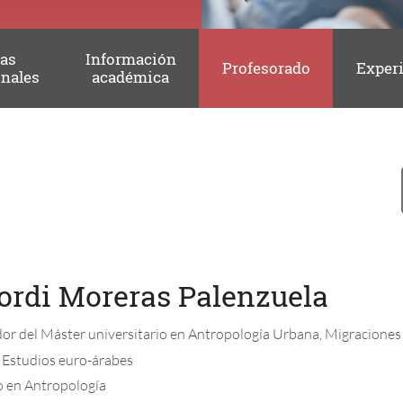
das
Información
Profesorado
Exper
onales
académica
Jordi Moreras Palenzuela
r del Máster universitario en Antropología Urbana, Migraciones e
 Estudios euro-árabes
 en Antropología