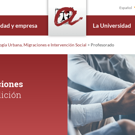
Español
edad y empresa
La Universidad
gía Urbana, Migraciones e Intervención Social
>
Profesorado
ciones
dición