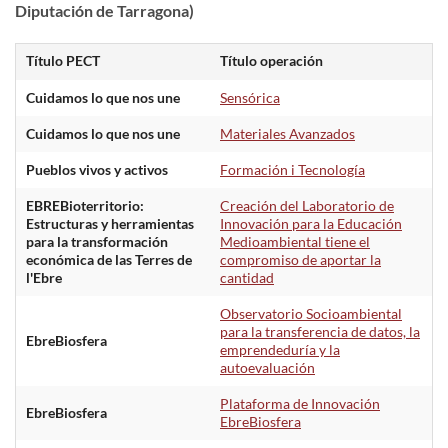
Diputación de Tarragona)
Título PECT
Título operación
Cuidamos lo que nos une
Sensórica
Cuidamos lo que nos une
Materiales Avanzados
Pueblos vivos y activos
Formación i Tecnología
EBREBioterritorio:
Creación del Laboratorio de
Estructuras y herramientas
Innovación para la Educación
para la transformación
Medioambiental tiene el
económica de las Terres de
compromiso de aportar la
l'Ebre
cantidad
Observatorio Socioambiental
para la transferencia de datos, la
EbreBiosfera
emprendeduría y la
autoevaluación
Plataforma de Innovación
EbreBiosfera
EbreBiosfera