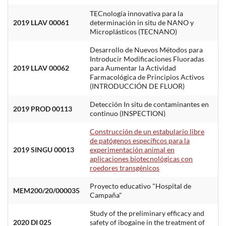
TECnología innovativa para la
2019 LLAV 00061
determinación in situ de NANO y
Microplásticos (TECNANO)
Desarrollo de Nuevos Métodos para
Introducir Modificaciones Fluoradas
2019 LLAV 00062
para Aumentar la Actividad
Farmacológica de Principios Activos
(INTRODUCCIÓN DE FLUOR)
Detección In situ de contaminantes en
2019 PROD 00113
continuo (INSPECTION)
Construcción de un estabulario libre
de patógenos específicos para la
2019 SINGU 00013
experimentación animal en
aplicaciones biotecnológicas con
roedores transgénicos
Proyecto educativo "Hospital de
MEM200/20/000035
Campaña"
Study of the preliminary efficacy and
2020 DI 025
safety of ibogaine in the treatment of