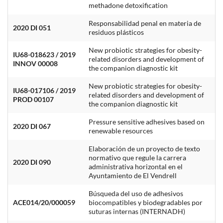
methadone detoxification
Responsabilidad penal en materia de
2020 DI 051
residuos plásticos
New probiotic strategies for obesity-
IU68-018623 / 2019
related disorders and development of
INNOV 00008
the companion diagnostic kit
New probiotic strategies for obesity-
IU68-017106 / 2019
related disorders and development of
PROD 00107
the companion diagnostic kit
Pressure sensitive adhesives based on
2020 DI 067
renewable resources
Elaboración de un proyecto de texto
normativo que regule la carrera
2020 DI 090
administrativa horizontal en el
Ayuntamiento de El Vendrell
Búsqueda del uso de adhesivos
ACE014/20/000059
biocompatibles y biodegradables por
suturas internas (INTERNADH)