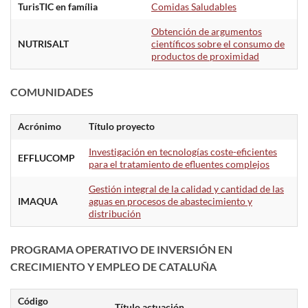
TurisTIC en família
Comidas Saludables
Obtención de argumentos
NUTRISALT
científicos sobre el consumo de
productos de proximidad
COMUNIDADES
Acrónimo
Título proyecto
Investigación en tecnologías coste-eficientes
EFFLUCOMP
para el tratamiento de efluentes complejos
Gestión integral de la calidad y cantidad de las
IMAQUA
aguas en procesos de abastecimiento y
distribución
PROGRAMA OPERATIVO DE INVERSIÓN EN
CRECIMIENTO Y EMPLEO DE CATALUÑA
Código
Título actuación