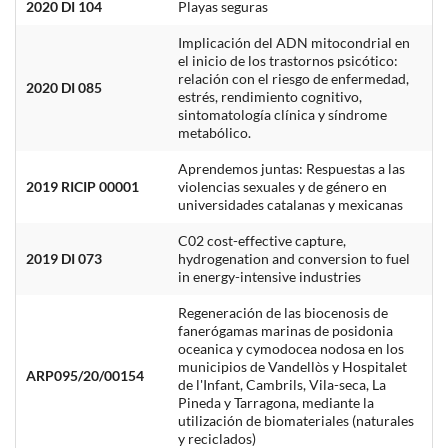
2020 DI 104
Playas seguras
Implicación del ADN mitocondrial en
el inicio de los trastornos psicótico:
relación con el riesgo de enfermedad,
2020 DI 085
estrés, rendimiento cognitivo,
sintomatología clínica y síndrome
metabólico.
Aprendemos juntas: Respuestas a las
2019 RICIP 00001
violencias sexuales y de género en
universidades catalanas y mexicanas
C02 cost-effective capture,
2019 DI 073
hydrogenation and conversion to fuel
in energy-intensive industries
Regeneración de las biocenosis de
fanerógamas marinas de posidonia
oceanica y cymodocea nodosa en los
municipios de Vandellòs y Hospitalet
ARP095/20/00154
de l'Infant, Cambrils, Vila-seca, La
Pineda y Tarragona, mediante la
utilización de biomateriales (naturales
y reciclados)