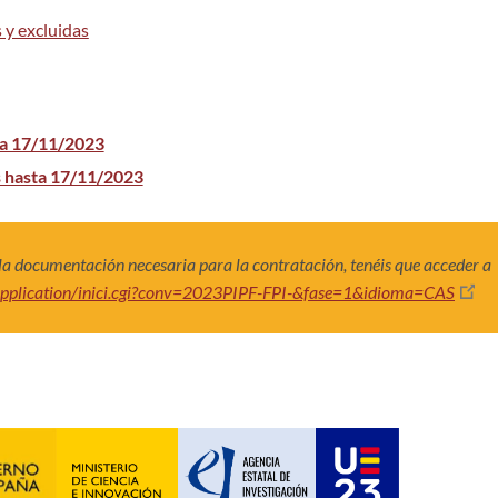
 y excluidas
ta 17/11/2023
 hasta 17/11/2023
 la documentación necesaria para la contratación, tenéis que acceder a
s/application/inici.cgi?conv=2023PIPF-FPI-&fase=1&idioma=CAS