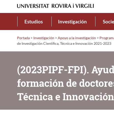
Estudios
Investigación
Soci
Portada
>
Investigación
>
Apoyo a la investigación
>
Programa
de Investigación Científica, Técnica e Innovación 2021-2023
(2023PIPF-FPI). Ayud
formación de doctores
Técnica e Innovación