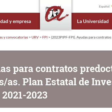
Español
edad y empresa
La Universidad
s y convocatorias
>
URV
>
FPI
>
(2023PIPF-FPI). Ayudas para contratos p
as para contratos predoct
/as. Plan Estatal de Inve
 2021-2023