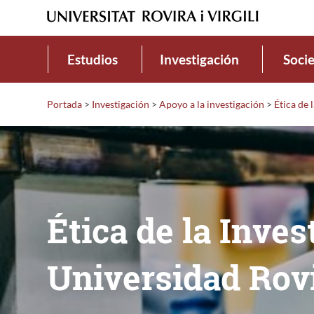
Estudios
Investigación
Soci
Portada
>
Investigación
>
Apoyo a la investigación
>
Ética de 
Ética de la Inves
Universidad Rovir