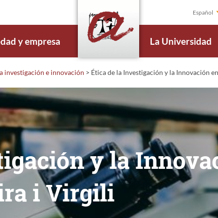
Español
edad y empresa
La Universidad
la investigación e innovación
>
Ética de la Investigación y la Innovación en
tigación y la Innova
a i Virgili