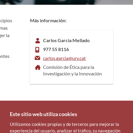
ncipios
Más información:
rmas
er la
Carlos Garcia Mellado
977 55 8116
antes
carlos.garcia@urv.cat
Comisión de Ética para la
Investigación y la Innovación
Este sitio web utiliza cookies
Utilizamos cookies propias y de terceros para mejorar la
experiencia del usuario, analizar el tráfico, su navegación