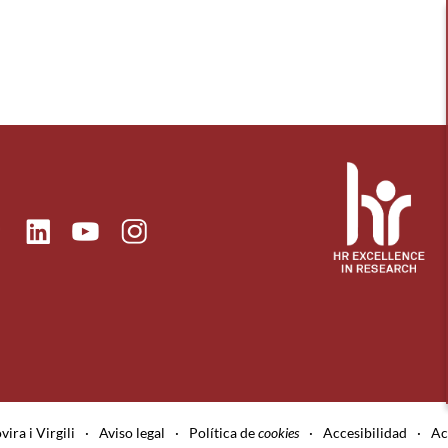
ok
Linkedin
Instagram
itter
Youtube
ira i Virgili
·
Aviso legal
·
Política de
cookies
·
Accesibilidad
·
Ac