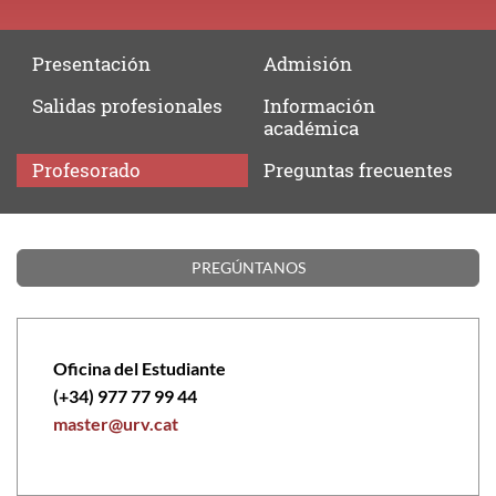
Presentación
Admisión
Salidas
profesionales
Información
académica
Profesorado
Preguntas
frecuentes
Profesorado
PREGÚNTANOS
Oficina del Estudiante
(+34) 977 77 99 44
master@urv.cat