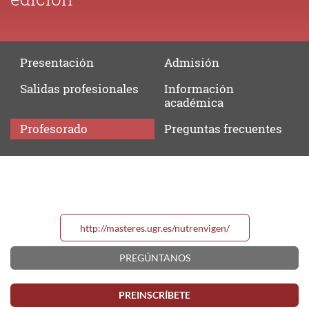
Presentación
Admisión
Salidas
profesionales
Información
académica
Profesorado
Preguntas
frecuentes
Profesorado
http://masteres.ugr.es/nutrenvigen/
PREGÚNTANOS
PREINSCRÍBETE