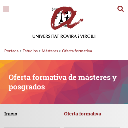
Busc
Portada
>
Estudios
>
Másteres
>
Oferta formativa
Oferta formativa de másteres y
posgrados
Inicio
Oferta
formativa