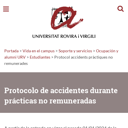
Busc
Portada
>
Vida en el campus
>
Soporte y servicios
>
Ocupación y
alumni URV
>
Estudiantes
>
Protocol accidents pràctiques no
remunerades
Protocolo de accidentes durante
prácticas no remuneradas
A partir de la entrada en vigor el pasado 01/01/2024 de la