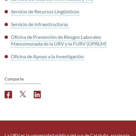
Servicio de Recursos Lingüísticos
Servicio de Infraestructuras
Oficina de Prevención de Riesgos Laborales
Mancomunada de la URV y la FURV (OPRLM)
Oficina de Apoyo a la Investigación
Comparte
F
T
L
a
w
i
c
i
n
e
t
k
b
t
e
o
e
d
o
r
i
La URV es la universidad pública del sur de Cataluña, arraigada