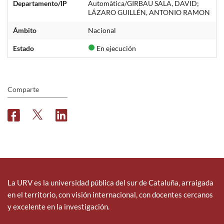
Departamento/IP
Automàtica/GIRBAU SALA, DAVID;
LÁZARO GUILLÉN, ANTONIO RAMON
Ámbito
Nacional
Estado
En ejecución
Comparte
F
T
L
a
w
i
c
i
n
e
t
k
b
t
e
o
e
d
o
r
i
La URV es la universidad pública del sur de Cataluña, arraigada
k
n
en el territorio, con visión internacional, con docentes cercanos
y excelente en la investigación.