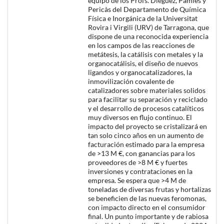
equipo de los Profs. Diéguez, Pàmies y
Pericàs del Departamento de Química
Física e Inorgánica de la Universitat
Rovira i Virgili (URV) de Tarragona, que
dispone de una reconocida experiencia
en los campos de las reacciones de
metátesis, la catálisis con metales y la
organocatálisis, el diseño de nuevos
ligandos y organocatalizadores, la
inmovilización covalente de
catalizadores sobre materiales solidos
para facilitar su separación y reciclado
y el desarrollo de procesos catalíticos
muy diversos en flujo continuo. El
impacto del proyecto se cristalizará en
tan solo cinco años en un aumento de
facturación estimado para la empresa
de >13 M €, con ganancias para los
proveedores de >8 M € y fuertes
inversiones y contrataciones en la
empresa. Se espera que >4 M de
toneladas de diversas frutas y hortalizas
se beneficien de las nuevas feromonas,
con impacto directo en el consumidor
final. Un punto importante y de rabiosa