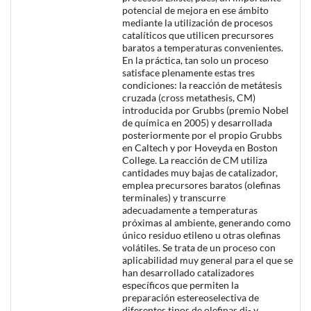
potencial de mejora en ese ámbito
mediante la utilización de procesos
catalíticos que utilicen precursores
baratos a temperaturas convenientes.
En la práctica, tan solo un proceso
satisface plenamente estas tres
condiciones: la reacción de metátesis
cruzada (cross metathesis, CM)
introducida por Grubbs (premio Nobel
de química en 2005) y desarrollada
posteriormente por el propio Grubbs
en Caltech y por Hoveyda en Boston
College. La reacción de CM utiliza
cantidades muy bajas de catalizador,
emplea precursores baratos (olefinas
terminales) y transcurre
adecuadamente a temperaturas
próximas al ambiente, generando como
único residuo etileno u otras olefinas
volátiles. Se trata de un proceso con
aplicabilidad muy general para el que se
han desarrollado catalizadores
específicos que permiten la
preparación estereoselectiva de
diferentes tipos de olefinas di- y