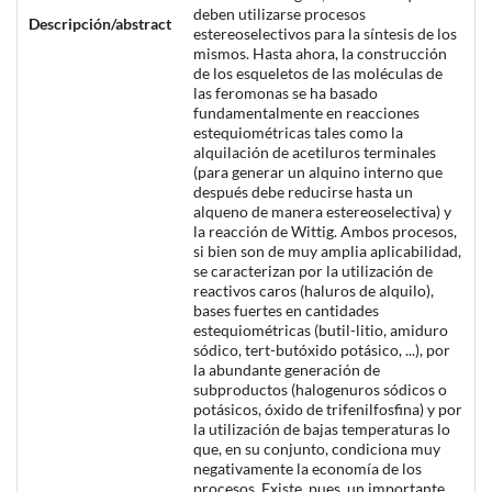
deben utilizarse procesos
Descripción/abstract
estereoselectivos para la síntesis de los
mismos. Hasta ahora, la construcción
de los esqueletos de las moléculas de
las feromonas se ha basado
fundamentalmente en reacciones
estequiométricas tales como la
alquilación de acetiluros terminales
(para generar un alquino interno que
después debe reducirse hasta un
alqueno de manera estereoselectiva) y
la reacción de Wittig. Ambos procesos,
si bien son de muy amplia aplicabilidad,
se caracterizan por la utilización de
reactivos caros (haluros de alquilo),
bases fuertes en cantidades
estequiométricas (butil-litio, amiduro
sódico, tert-butóxido potásico, ...), por
la abundante generación de
subproductos (halogenuros sódicos o
potásicos, óxido de trifenilfosfina) y por
la utilización de bajas temperaturas lo
que, en su conjunto, condiciona muy
negativamente la economía de los
procesos. Existe, pues, un importante