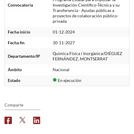
Convocatoria
Investigación Científico-Técnica y su
Transferencia - Ayudas públicas a
proyectos de colaboración público-
privada
Fecha inicio
01-12-2024
Fecha fin
30-11-2027
Química Física i Inorgànica/DIÉGUEZ
Departamento/IP
FERNÁNDEZ, MONTSERRAT
Ámbito
Nacional
Estado
En ejecución
Comparte
F
T
L
a
w
i
c
i
n