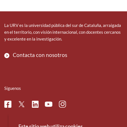
e
t
k
b
t
e
o
e
d
o
r
i
La URV es la universidad pública del sur de Cataluña, arraigada
k
n
en el territorio, con visión internacional, con docentes cercanos
y excelente en la investigación.
Contacta con nosotros
Síguenos
Facebook
Linkedin
Instagram
Twitter
Youtube
Este sitio web utiliza cookies