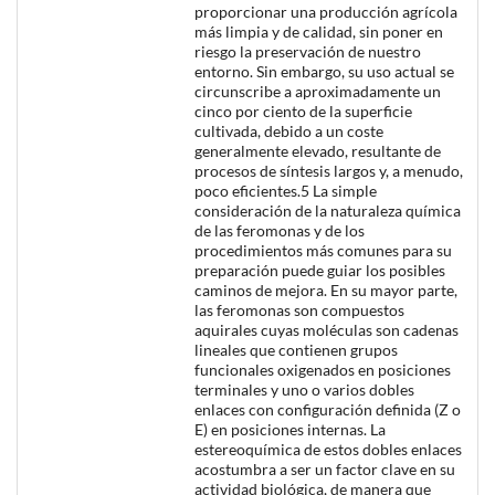
proporcionar una producción agrícola
más limpia y de calidad, sin poner en
riesgo la preservación de nuestro
entorno. Sin embargo, su uso actual se
circunscribe a aproximadamente un
cinco por ciento de la superficie
cultivada, debido a un coste
generalmente elevado, resultante de
procesos de síntesis largos y, a menudo,
poco eficientes.5 La simple
consideración de la naturaleza química
de las feromonas y de los
procedimientos más comunes para su
preparación puede guiar los posibles
caminos de mejora. En su mayor parte,
las feromonas son compuestos
aquirales cuyas moléculas son cadenas
lineales que contienen grupos
funcionales oxigenados en posiciones
terminales y uno o varios dobles
enlaces con configuración definida (Z o
E) en posiciones internas. La
estereoquímica de estos dobles enlaces
acostumbra a ser un factor clave en su
actividad biológica, de manera que