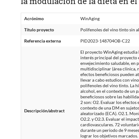
la modulación de la dieta en e
Acrónimo
WinAging
Título proyecto
Polifenoles del vino tinto sin
Referencia externa
PID2023-148704OB-C22
El proyecto WinAging estudia lo
interés principal del proyecto 
envejecimiento saludable, en p
multidisciplinar (área clínica
efectos beneficiosos pueden atr
llevar a cabo estudios con vi
polifenoles del vino tinto. La 
alcohol, en el contexto de un 
beneficiosos sobre las habilid
2 son: O2. Evaluar los efectos 
contexto de una DM en sujetos 
Descripción/abstract
aleatorizado (ECA). O2.1. Moni
O2.2. y O2.3. Evaluar el impac
cardiovasculares. 72 voluntari
durante un período de 9 meses 
lograr los objetivos marcados. 