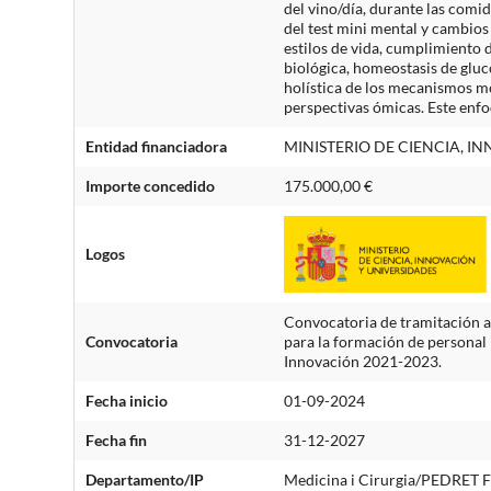
del vino/día, durante las comi
del test mini mental y cambio
estilos de vida, cumplimiento 
biológica, homeostasis de gluc
holística de los mecanismos mo
perspectivas ómicas. Este enf
Entidad financiadora
MINISTERIO DE CIENCIA, I
Importe concedido
175.000,00 €
Logos
Convocatoria de tramitación a
Convocatoria
para la formación de personal 
Innovación 2021-2023.
Fecha inicio
01-09-2024
Fecha fin
31-12-2027
Departamento/IP
Medicina i Cirurgia/PEDRE