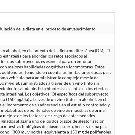
dulación de la dieta en el proceso de envejecimiento
sin alcohol, en el contexto de la dieta mediterránea (DM). El
o estrategia para abordar los retos asociados al
e los dos subproyectos es esencial para un enfoque
o con mejores habilidades cognitivas y locomotoras. Estos
 polifenoles. Teniendo en cuenta las limitaciones éticas para
como vehículo para administrar la compleja mezcla de
50 mg/día), suministrados a través de un vino tinto sin
miento saludable. Esta hipótesis se centra en los efectos
a intestinal. Los objetivos (O) específicos del subproyecto
o (150 mg/día) a través de un vino tinto sin alcohol, en el
a el incremento de su adherencia en el estudio controlado y
 metabolitos de polifenoles de vino en muestras de orina.
 la mejora de los factores de riesgo de enfermedades
ignados al azar a uno de los dos brazos de aleatorización
á muestras biológicas de plasma, suero, heces y orina para
alcohol (300 mL vino/día, equivalente a 150 mg de polifenoles