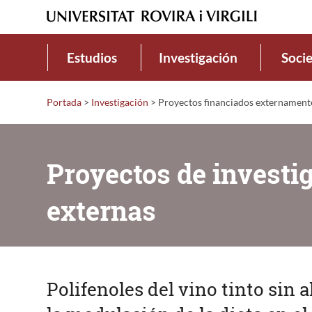
Estudios
Investigación
Soci
Portada
>
Investigación
>
Proyectos financiados externament
Proyectos de investi
externas
Polifenoles del vino tinto sin