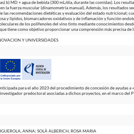
das) b) MD + agua de bebida (300 mL/día, durante las comidas). Los resul
s en la fuerza muscular (dinamometría manual). Además, los resultados s
de las recomendaciones dietéticas y evaluación del estado nutricional; c
osa y lípidos, biomarcadores oxidativos y de inflamación y función endo
leculares de los polifenoles del vino tinto mediante conocimientos desde 
oque tiene como objetivo proporcionar una comprensión más precisa de 
NNOVACION Y UNIVERSIDADES
nticipada para el año 2023 del procedimiento de concesión de ayudas a
investigador predoctoral asociadas a dichos proyectos, en el marco del Pla
T FIGUEROLA, ANNA; SOLÀ ALBERICH, ROSA MARIA