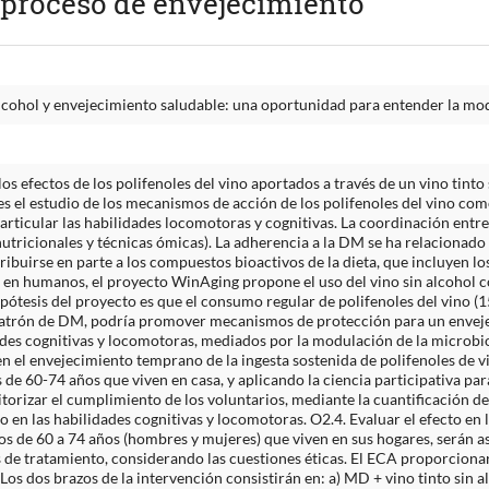
l proceso de envejecimiento
 alcohol y envejecimiento saludable: una oportunidad para entender la mo
s efectos de los polifenoles del vino aportados a través de un vino tinto 
es el estudio de los mecanismos de acción de los polifenoles del vino com
articular las habilidades locomotoras y cognitivas. La coordinación entr
, nutricionales y técnicas ómicas). La adherencia a la DM se ha relacionad
ibuirse en parte a los compuestos bioactivos de la dieta, que incluyen los
no en humanos, el proyecto WinAging propone el uso del vino sin alcohol 
hipótesis del proyecto es que el consumo regular de polifenoles del vino (1
patrón de DM, podría promover mecanismos de protección para un envejeci
ades cognitivas y locomotoras, mediados por la modulación de la microbiot
en el envejecimiento temprano de la ingesta sostenida de polifenoles de vin
de 60-74 años que viven en casa, y aplicando la ciencia participativa par
torizar el cumplimiento de los voluntarios, mediante la cuantificación de
to en las habilidades cognitivas y locomotoras. O2.4. Evaluar el efecto en
os de 60 a 74 años (hombres y mujeres) que viven en sus hogares, serán as
de tratamiento, considerando las cuestiones éticas. El ECA proporcionar
Los dos brazos de la intervención consistirán en: a) MD + vino tinto sin 