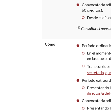
Convocatoria adi
60 créditos):
Desde el día e
(1)
Consultar el apart
Cómo
Período ordinari
En el momento 
en las que se 
Transcurridos 
secretaría, que
Período extraord
Presentando 
director/a del
Convocatoria adi
Presentando 