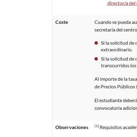
director/a del
Coste
Cuando se pueda auto
secretaría del centr
Si la solicitud d
extraordinario.
Si la solicitud d
transcurridos los
Al importe de la tas
de Precios Públicos 
El estudiante deberá
convocatoria adicion
(1)
Observaciones
Requisitos académ