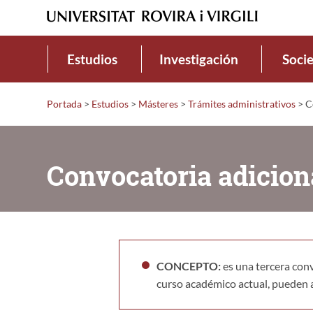
Estudios
Investigación
Soci
Portada
>
Estudios
>
Másteres
>
Trámites administrativos
>
Co
Convocatoria adicion
CONCEPTO:
es una tercera conv
curso académico actual, pueden a