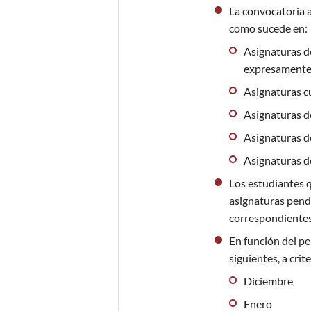
La convocatoria a
como sucede en:
Asignaturas de
expresamente a
Asignaturas c
Asignaturas d
Asignaturas d
Asignaturas de
Los estudiantes q
asignaturas pendi
correspondientes
En función del pe
siguientes, a cri
Diciembre
Enero