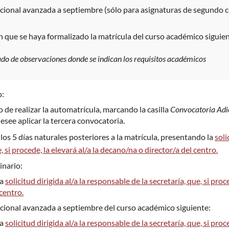
cional avanzada a septiembre (sólo para asignaturas de segundo c
n que se haya formalizado la matrícula del curso académico siguien
ado de observaciones donde se indican los requisitos académicos
o:
de realizar la automatrícula, marcando la casilla
Convocatoria Adi
desee aplicar la tercera convocatoria.
los 5 días naturales posteriores a la matrícula, presentando la
soli
, si procede, la elevará al/a la decano/na o director/a del centro.
inario:
la
solicitud dirigida al/a la responsable de la secretaría, que, si proc
 centro.
cional avanzada a septiembre del curso académico siguiente:
la
solicitud dirigida al/a la responsable de la secretaría, que, si proc