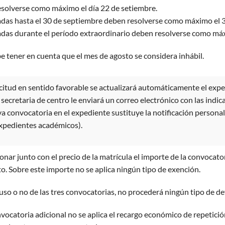
esolverse como máximo el día 22 de setiembre.
adas hasta el 30 de septiembre deben resolverse como máximo el 
adas durante el período extraordinario deben resolverse como máxi
be tener en cuenta que el mes de agosto se considera inhábil.
icitud en sentido favorable se actualizará automáticamente el exp
 secretaria de centro le enviará un correo electrónico con las indi
va convocatoria en el expediente sustituye la notificación personal
expedientes académicos).
nar junto con el precio de la matrícula el importe de la convocator
to. Sobre este importe no se aplica ningún tipo de exención.
so o no de las tres convocatorias, no procederá ningún tipo de d
nvocatoria adicional no se aplica el recargo económico de repetición