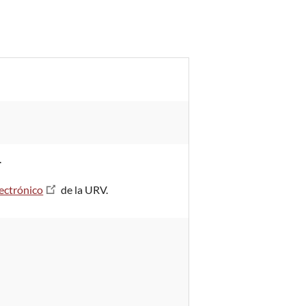
.
lectrónico
de la URV.