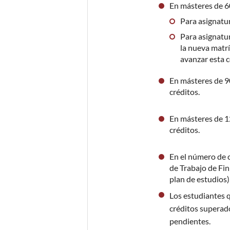
En másteres de 6
Para asignatur
Para asignatur
la nueva matrí
avanzar esta 
En másteres de 90
créditos.
En másteres de 12
créditos.
En el número de c
de Trabajo de Fin
plan de estudios)
Los estudiantes q
créditos superado
pendientes.