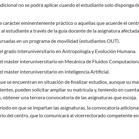
dicional no se podrá aplicar cuando el estudiante solo disponga d
 carácter eminentemente práctico o aquellas que acuerde el centro
l estudiante a través de la guía docente de la asignatura afectad
ursadas en un programa de movilidad (estudiantes OUT).
el grado interuniversitario en Antropología y Evolución Humana.
el máster interuniversitario en Mecánica de Fluidos Computaciona
l máster interuniversitario en Inteligencia Artificial.
ue se encuentran en situación de finalizar estudios, aunque su matr
entes, pueden solicitar ampliar su matrícula y, teniendo en cuent
, obtener una tercera convocatoria de las asignaturas que escoja.
ríodo en que se impartan las asignaturas, la convocatoria adicional
terio del centro, que lo comunicará al vicerrectorado competente en