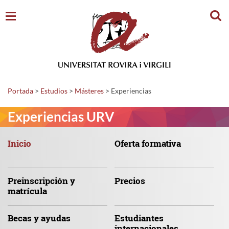
Busc
Portada
>
Estudios
>
Másteres
>
Experiencias
Experiencias URV
Inicio
Oferta
formativa
Preinscripción
y
Precios
matrícula
Becas
y ayudas
Estudiantes
internacionales