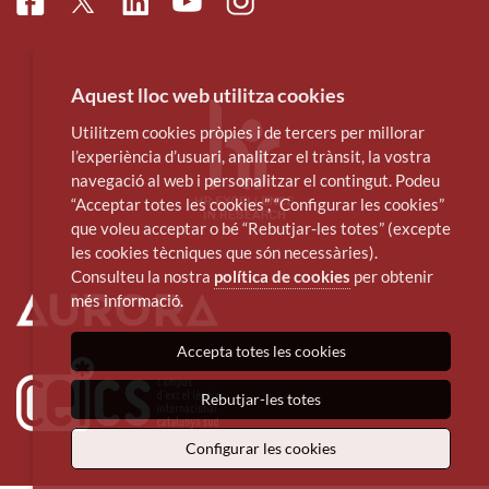
Facebook
Linkedin
Instagram
Twitter
Youtube
Aquest lloc web utilitza cookies
Utilitzem cookies pròpies i de tercers per millorar
l’experiència d’usuari, analitzar el trànsit, la vostra
navegació al web i personalitzar el contingut. Podeu
“Acceptar totes les cookies”, “Configurar les cookies”
que voleu acceptar o bé “Rebutjar-les totes” (excepte
les cookies tècniques que són necessàries).
Consulteu la nostra
política de cookies
per obtenir
més informació.
Accepta totes les cookies
Rebutjar-les totes
Configurar les cookies