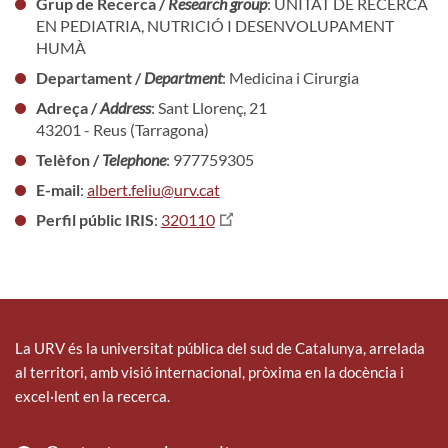
Grup de Recerca /
Research group
: UNITAT DE RECERCA
EN PEDIATRIA, NUTRICIÓ I DESENVOLUPAMENT
HUMÀ
Departament /
Department
: Medicina i Cirurgia
Adreça /
Address
: Sant Llorenç, 21
43201 - Reus (Tarragona)
Telèfon /
Telephone
: 977759305
E-mail
:
albert.feliu@urv.cat
Perfil públic IRIS
:
320110
La URV és la universitat pública del sud de Catalunya, arrelada
al territori, amb visió internacional, pròxima en la docència i
excel·lent en la recerca.