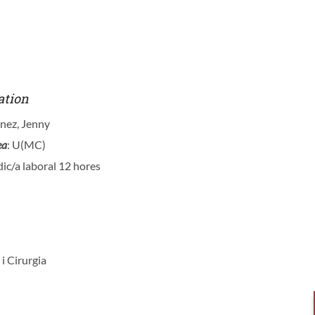
ation
ínez, Jenny
ea
: U(MC)
ic/a laboral 12 hores
 i Cirurgia