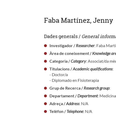
Faba Martínez, Jenny
Dades generals /
General inform
Investigador /
Researcher
: Faba Mart
Àrea de coneixement /
Knowledge ar
Categoria /
Category
: Associat/da mèd
Titulacions /
Academic qualifications
:
- Doctor/a
- Diplomado en Fisioterapia
Grup de Recerca /
Research group
:
Departament /
Department
: Medicina
Adreça /
Address
: N/A
Telèfon /
Telephone
: N/A