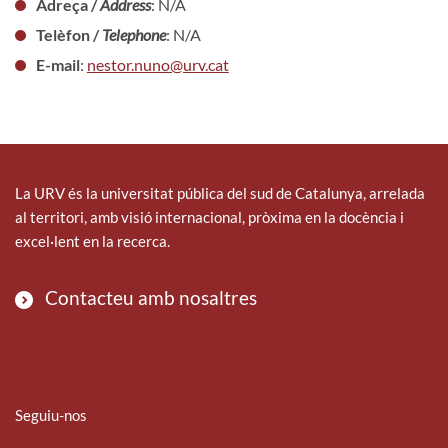
Adreça /
Address
: N/A
Telèfon /
Telephone
: N/A
E-mail
:
nestor.nuno@urv.cat
La URV és la universitat pública del sud de Catalunya, arrelada
al territori, amb visió internacional, pròxima en la docència i
excel·lent en la recerca.
Contacteu amb nosaltres
Seguiu-nos