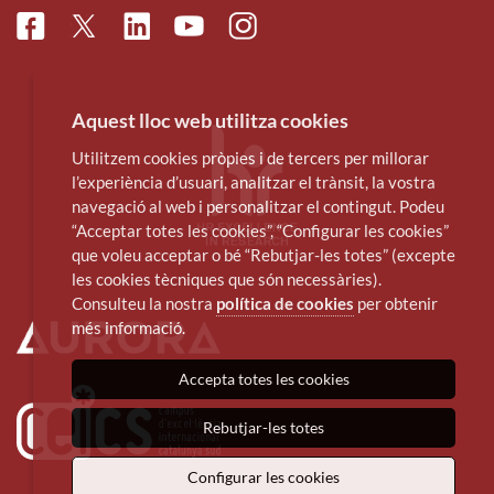
Facebook
Linkedin
Instagram
Twitter
Youtube
Aquest lloc web utilitza cookies
Utilitzem cookies pròpies i de tercers per millorar
l’experiència d’usuari, analitzar el trànsit, la vostra
navegació al web i personalitzar el contingut. Podeu
“Acceptar totes les cookies”, “Configurar les cookies”
que voleu acceptar o bé “Rebutjar-les totes” (excepte
les cookies tècniques que són necessàries).
Consulteu la nostra
política de cookies
per obtenir
més informació.
Accepta totes les cookies
Rebutjar-les totes
Configurar les cookies