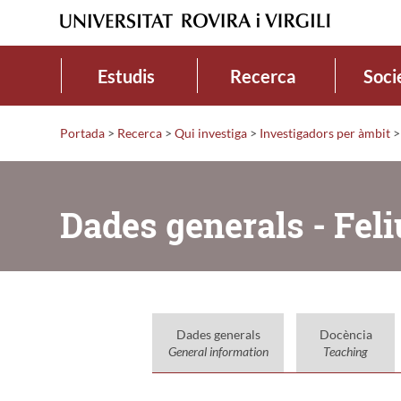
Estudis
Recerca
Soci
Portada
>
Recerca
>
Qui investiga
>
Investigadors per àmbit
>
Dades generals - Fel
Dades generals
Docència
General information
Teaching