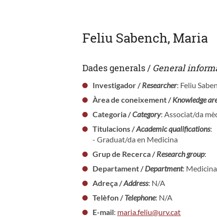
Feliu Sabench, Maria
Dades generals /
General inform
Investigador /
Researcher
: Feliu Sabe
Àrea de coneixement /
Knowledge ar
Categoria /
Category
: Associat/da mèd
Titulacions /
Academic qualifications
:
- Graduat/da en Medicina
Grup de Recerca /
Research group
:
Departament /
Department
: Medicina
Adreça /
Address
: N/A
Telèfon /
Telephone
: N/A
E-mail
:
maria.feliu@urv.cat