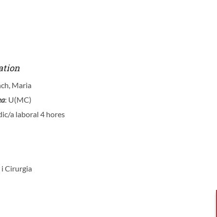
ation
nch, Maria
ea
: U(MC)
ic/a laboral 4 hores
 i Cirurgia