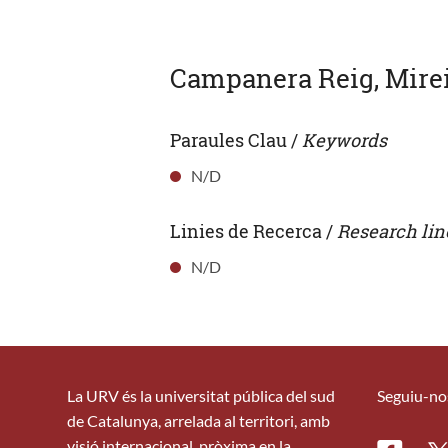
Campanera Reig, Mire
Paraules Clau /
Keywords
N/D
Linies de Recerca /
Research lin
N/D
La URV és la universitat pública del sud
Seguiu-no
de Catalunya, arrelada al territori, amb
visió internacional, pròxima en la