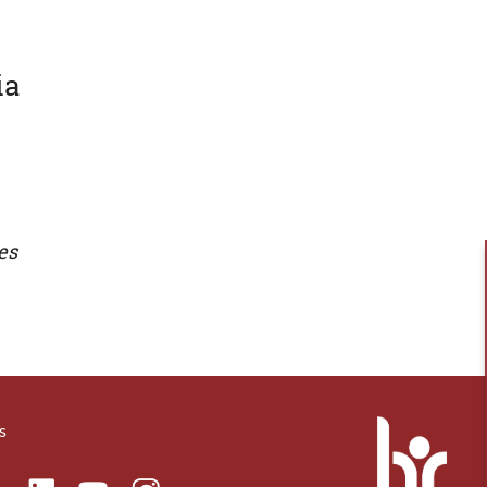
ia
es
s