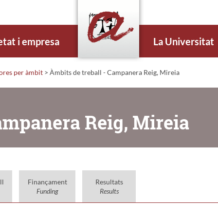
etat i empresa
La Universitat
dores per àmbit
> Àmbits de treball - Campanera Reig, Mireia
Campanera Reig, Mireia
ll
Finançament
Resultats
Funding
Results