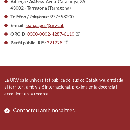
Adreça /
Address
: Avda. Catalunya, 35
43002 - Tarragona (Tarragona)
Telèfon /
Telephone
: 977558300
E-mail
:
joan.pages@urv.cat
ORCID
:
0000-0002-4287-6110
Perfil públic IRIS
:
321228
La URV és la universitat pública del sud de Catalunya, arrelada
al territori, amb visió internacional, pròxima en la docència i
excel·lent en la recerca.
Contacteu amb nosaltres