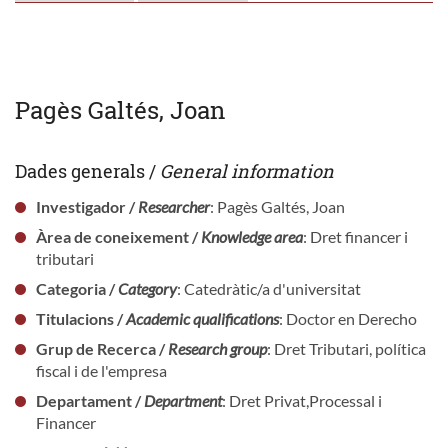
Pagès Galtés, Joan
Dades generals /
General information
Investigador /
Researcher
: Pagès Galtés, Joan
Àrea de coneixement /
Knowledge area
: Dret financer i
tributari
Categoria /
Category
: Catedràtic/a d'universitat
Titulacions /
Academic qualifications
: Doctor en Derecho
Grup de Recerca /
Research group
: Dret Tributari, política
fiscal i de l'empresa
Departament /
Department
: Dret Privat,Processal i
Financer