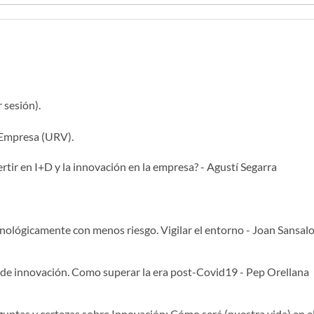
 sesión).
 Empresa (URV).
rtir en I+D y la innovación en la empresa? - Agustí Segarra
nológicamente con menos riesgo. Vigilar el entorno - Joan Sansal
a de innovación. Como superar la era post-Covid19 - Pep Orellana
guntas y certezas sobre Innovación: Cómo será (nuestra vida) en el