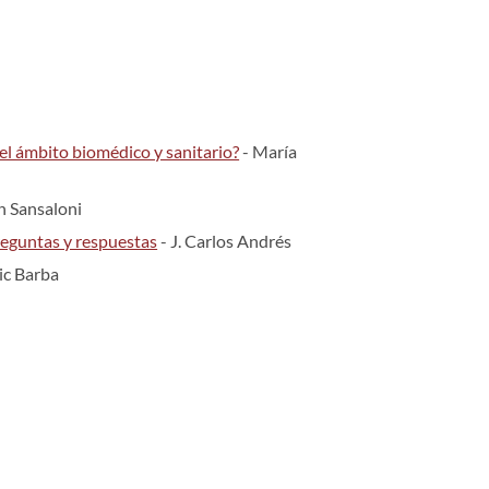
el ámbito biomédico y sanitario?
- María
n Sansaloni
reguntas y respuestas
- J. Carlos Andrés
ic Barba