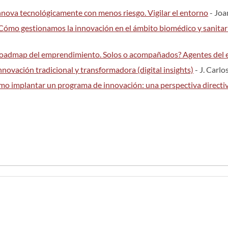
nnova tecnológicamente con menos riesgo. Vigilar el entorno
- Joa
Cómo gestionamos la innovación en el ámbito biomédico y sanitar
oadmap del emprendimiento. Solos o acompañados? Agentes del 
nnovación tradicional y transformadora (digital insights)
- J. Carl
o implantar un programa de innovación: una perspectiva directi