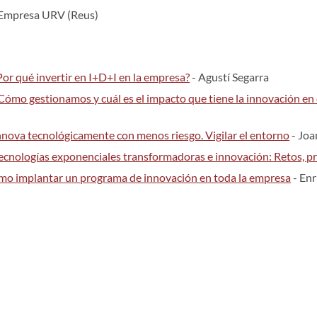
y Empresa URV (Reus)
Por qué invertir en I+D+I en la empresa?
- Agustí Segarra
Cómo gestionamos y cuál es el impacto que tiene la innovación en 
nnova tecnológicamente con menos riesgo. Vigilar el entorno
- Joa
ecnologías exponenciales transformadoras e innovación: Retos, p
o implantar un programa de innovación en toda la empresa
- Enr