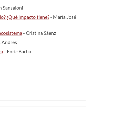
n Sansaloni
io? ¿Qué impacto tiene?
- María José
ecosistema
- Cristina Sáenz
os Andrés
va
- Enric Barba