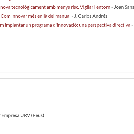
nnova tecnològicament amb menys risc. Vigilar l'entorn
- Joan Sans
.
Com innovar més enllà del manual
- J. Carlos Andrés
m implantar un programa d'innovació: una perspectiva directiva
-
 y Empresa URV (Reus)