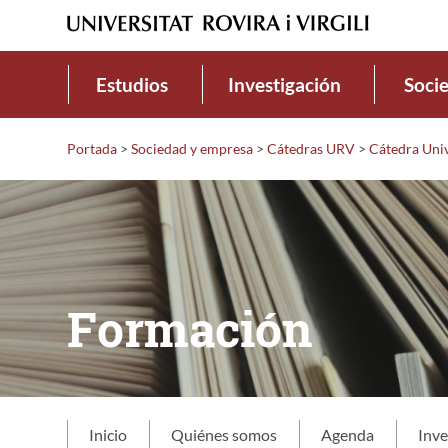
Estudios
Investigación
Soci
Portada
>
Sociedad y empresa
>
Cátedras URV
>
Cátedra Univ
Formación
Inicio
Quiénes somos
Agenda
Inve