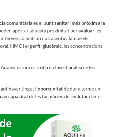
cia comunitària
és el
punt sanitari més pròxim a la
 poden aportar aquesta proximitat per
avaluar
les
d'intervenció amb un nutracèutic. També els
ral, l'
IMC
i el
perfil glucèmic
, les concentracions
. Aquest estudi es troba en fase d'
anàlisi
de les
nt haver tingut l'
oportunitat
de dur a terme un
ran capacitat
de les
farmàcies
de
reclutar
i fer el