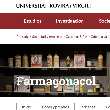
Estudios
Investigación
Soci
Portada
>
Sociedad y empresa
>
Cátedras URV
>
Cátedra Uri
Farmagonacol
Inicio
Becas y premios
Jornadas
F