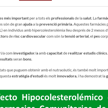
es més important
per a tots els
professionals
de la
salut
. La
farmà
es són de gran
ajuda
a la
prevenció primària
. Aquestes farmàcies
DL) en individus amb hipercolesterolèmia lleu després de 2 mesos 
ctors
de
risc cardiovascular
com són la
tensió arterial
, el
pes
corpo
i/a com
investigador
/
a
amb
capacitat
de
realitzar estudis clínics
esultats
seran
bons
.
tats que puguem obtenir amb el nutracèutic, és també molt importa
Aquesta
estratègia d'estudi
és molt
innovadora
, i ha demostrat la
g