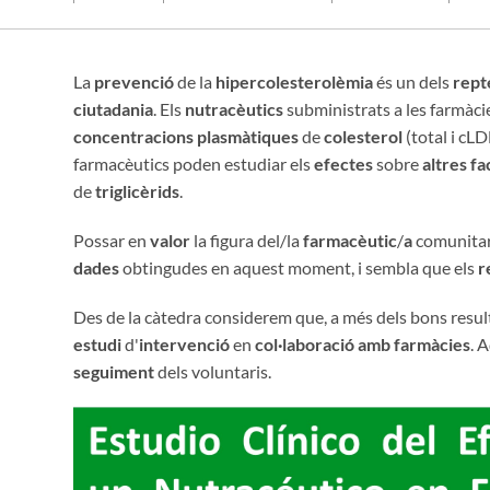
La
prevenció
de la
hipercolesterolèmia
és un dels
rept
ciutadania
. Els
nutracèutics
subministrats a les farmàci
concentracions plasmàtiques
de
colesterol
(total i cL
farmacèutics poden estudiar els
efectes
sobre
altres fa
de
triglicèrids
.
Possar en
valor
la figura del/la
farmacèutic
/
a
comunitar
dades
obtingudes en aquest moment, i sembla que els
r
Des de la càtedra considerem que, a més dels bons resul
estudi
d'
intervenció
en
col·laboració
amb farmàcies
. 
seguiment
dels voluntaris.