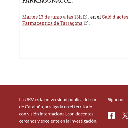
FARMAGONACOL.
Martes 13 de junio a las 13h
, en el
Saló d'actes
Farmacèutics de Tarragona
.
La URV es la universidad pública del sur
Síguenos
de Cataluña, arraigada en el territorio,
con visión internacional, con docentes
Facebo
Tw
cercanos y excelente en la investigación.