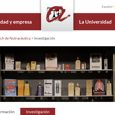
Español
edad y empresa
La Universidad
ach de Nutracéutica
>
Investigación
ormación
Investigación