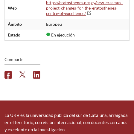
https://eratosthenes.org.cy/new-erasmus-
Web
project-changes-for-the-eratosthenes-
centre-of-excellence/
Ámbito
Europeu
Estado
En ejecución
Comparte
F
T
L
a
w
i
c
i
n
e
t
k
b
t
e
o
e
d
o
r
i
La URV es la universidad pública del sur de Cataluña, arraigada
k
n
en el territorio, con visión internacional, con docentes cercanos
y excelente en la investigación.