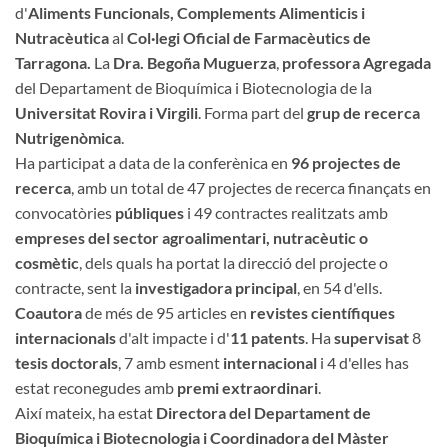
d'
Aliments Funcionals, Complements Alimenticis i
Nutracèutica
al
Col·legi Oficial de Farmacèutics de
Tarragona.
La
Dra. Begoña Muguerza
,
professora Agregada
del Departament de Bioquímica i Biotecnologia de la
Universitat Rovira i Virgili
. Forma part del
grup de recerca
Nutrigenòmica
.
Ha participat a data de la conferènica en
96 projectes de
recerca
, amb un total de 47 projectes de recerca finançats en
convocatòries
públiques
i 49 contractes realitzats amb
empreses del sector agroalimentari, nutracèutic o
cosmètic
, dels quals ha portat la direcció del projecte o
contracte, sent la
investigadora principal
, en 54 d'ells.
Coautora
de més de 95 articles en
revistes científiques
internacionals
d'alt impacte i d'
11 patents
. Ha
supervisat
8
tesis doctorals
, 7 amb esment
internacional
i 4 d'elles has
estat reconegudes amb
premi extraordinari
.
Així mateix, ha estat
Directora del Departament de
Bioquímica i Biotecnologia i Coordinadora del Màster