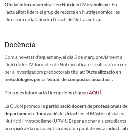
Oficial Interuniversitari en Nutrició i Metabolisme
. En
l'actualitat lidera el grup de recerca en Nutrigenómica i és
Directora de la Càtedra Uriach de Nutracèutica.
Docència
Com a novetat d'aquest any, el dia 5 de març, prèviament a
l'inici de les IV Jornades de Nutracèutica, es realitzará un curs
per a investigadors predoctorals titulat:
"Actualització en
metodologies per a l'estudi de compostos bioactius".
Per a més informació i incripcions cliqueu
AQUÍ
.
La CUdN promou la
participació docent
de
professionals
del
departament
d'
Innovació
de
Uriach
en el
Màster
oficial en
Nutrició i Metabolisme (URV-UB) per a donar als estudiants
una
visió
de la nutracèutica des d'un punt de vista
industrial
i