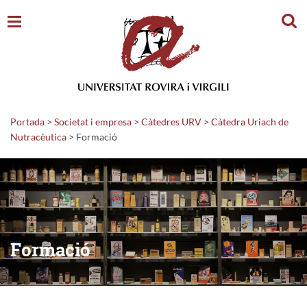
Cerc
Portada
>
Societat i empresa
>
Càtedres URV
>
Càtedra Uriach de
Nutracèutica
>
Formació
Formació