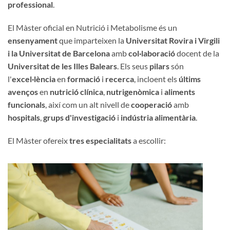
professional
.
El Màster oficial en Nutrició i Metabolisme és un
ensenyament
que imparteixen la
Universitat Rovira i Virgili
i la Universitat de Barcelona
amb
col·laboració
docent de la
Universitat de les Illes Balears
. Els seus
pilars
són
l'
excel·lència
en
formació
i
recerca
, incloent els
últims
avenços
en
nutrició clínica
,
nutrigenòmica
i
aliments
funcionals
, així com un alt nivell de
cooperació
amb
hospitals
,
grups d'investigació
i
indústria alimentària
.
El Màster ofereix
tres especialitats
a escollir: