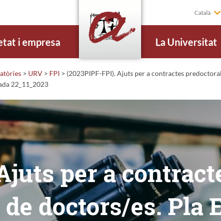
Català
etat i empresa
La Universitat
atòries
>
URV
>
FPI
>
(2023PIPF-FPI). Ajuts per a contractes predoctorals
icada 22_11_2023
Ajuts per a contract
 de doctors/es. Pla 